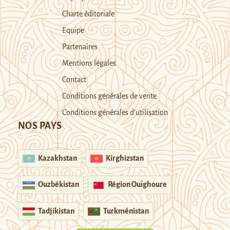
Charte éditoriale
Equipe
Partenaires
Mentions légales
Contact
Conditions générales de vente
Conditions générales d’utilisation
NOS PAYS
Kazakhstan
Kirghizstan
Ouzbékistan
Région Ouïghoure
Tadjikistan
Turkménistan