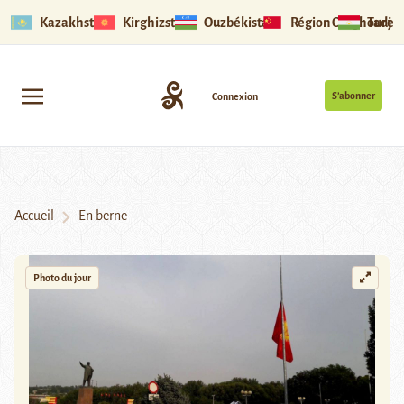
Kazakhstan
Kirghizstan
Ouzbékistan
Région Ouïghoure
Tadjik
S’abonner
Connexion
Accueil
En berne
Photo du jour