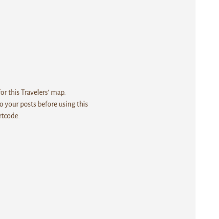
r this Travelers' map.
 your posts before using this
rtcode.