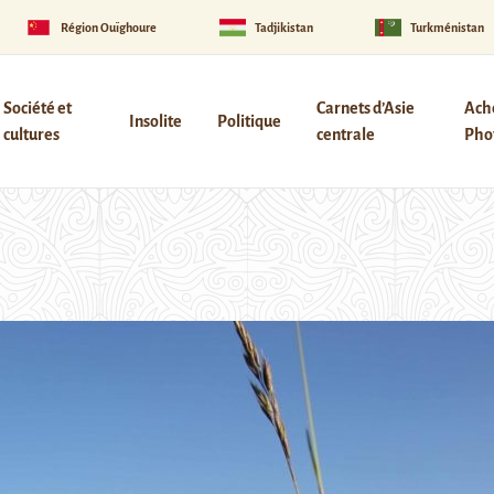
Région Ouïghoure
Tadjikistan
Turkménistan
Société et
Carnets d’Asie
Ach
Insolite
Politique
cultures
centrale
Phot