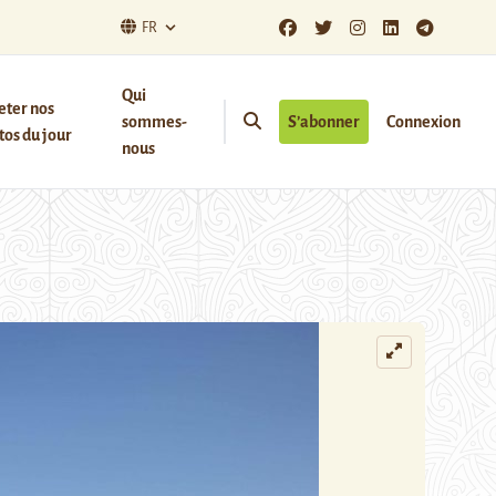
FR
Qui
eter nos
sommes-
S’abonner
Connexion
os du jour
nous