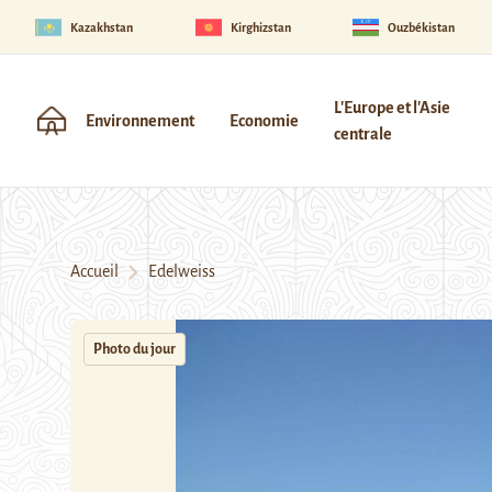
Kazakhstan
Kirghizstan
Ouzbékistan
L'Europe et l'Asie
Environnement
Economie
centrale
Accueil
Edelweiss
Photo du jour