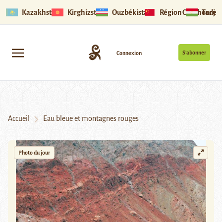
Kazakhstan
Kirghizstan
Ouzbékistan
Région Ouïghoure
Tadjik
S’abonner
Connexion
Accueil
Eau bleue et montagnes rouges
Photo du jour