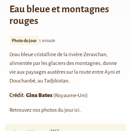
Eau bleue et montagnes
rouges
Photo du jour
1 minute
L’eau bleue cristalline de la rivière
Zeravchan
,
alimentée par les glaciers des montagnes, donne
vie aux paysages austères sur la route entre
Ayni
et
Douchanbé, au Tadjikistan.
Crédit
:
Gina Ba
tes
(Royaume-Uni)
Retrouvez nos photos du jour
ici
.