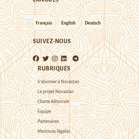
Français
English
Deutsch
SUIVEZ-NOUS
RUBRIQUES
S’abonner à Novastan
Le projet Novastan
Charte éditoriale
Equipe
Partenaires
Mentions légales