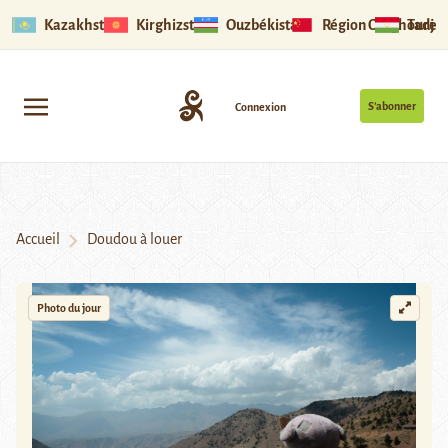
Kazakhstan
Kirghizstan
Ouzbékistan
Région Ouïghoure
Tadjik
S’abonner
Connexion
Accueil
Doudou à louer
Photo du jour