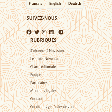
Français
English
Deutsch
SUIVEZ-NOUS
RUBRIQUES
S’abonner à Novastan
Le projet Novastan
Charte éditoriale
Equipe
Partenaires
Mentions légales
Contact
Conditions générales de vente