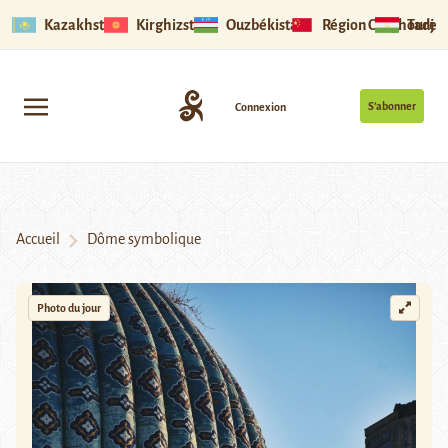
Kazakhstan
Kirghizstan
Ouzbékistan
Région Ouïghoure
Tadjik
S’abonner
Connexion
Accueil
Dôme symbolique
Photo du jour