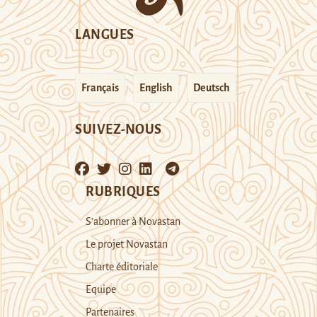
LANGUES
Français
English
Deutsch
SUIVEZ-NOUS
RUBRIQUES
S’abonner à Novastan
Le projet Novastan
Charte éditoriale
Equipe
Partenaires