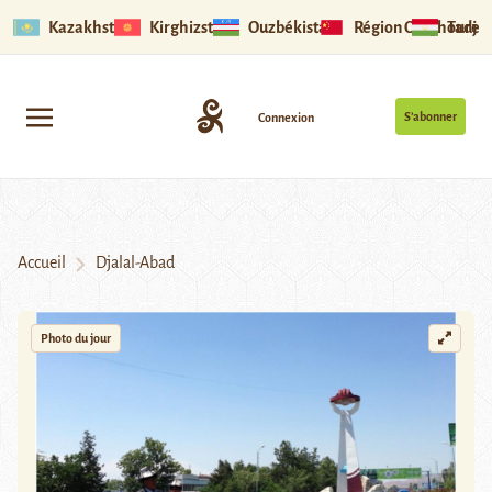
Kazakhstan
Kirghizstan
Ouzbékistan
Région Ouïghoure
Tadjik
S’abonner
Connexion
Accueil
Djalal-Abad
Photo du jour