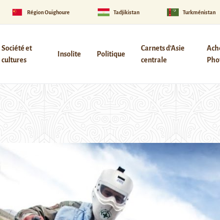
Région Ouïghoure
Tadjikistan
Turkménistan
Société et
Carnets d’Asie
Ach
Insolite
Politique
cultures
centrale
Phot