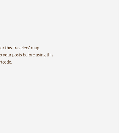
r this Travelers' map.
 your posts before using this
rtcode.