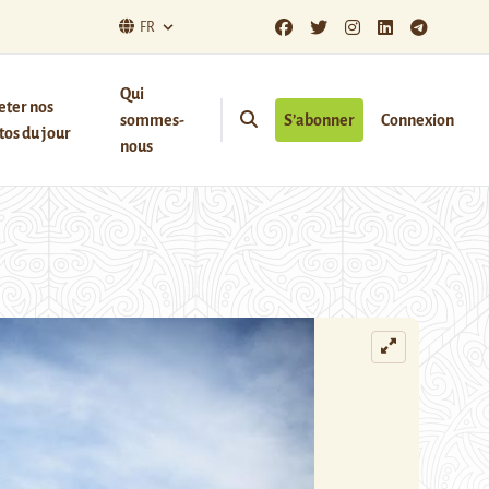
FR
Qui
eter nos
sommes-
S’abonner
Connexion
os du jour
nous