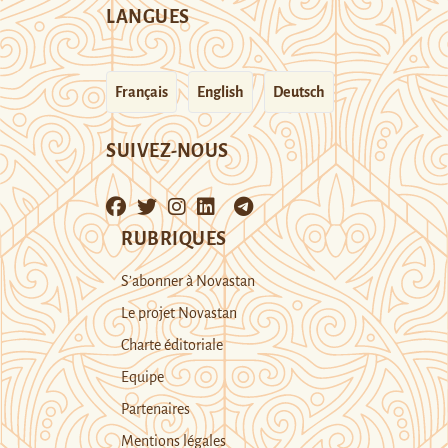
LANGUES
Français
English
Deutsch
SUIVEZ-NOUS
RUBRIQUES
S’abonner à Novastan
Le projet Novastan
Charte éditoriale
Equipe
Partenaires
Mentions légales