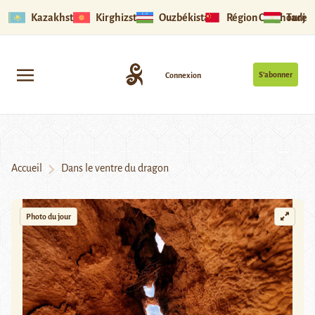
Kazakhstan
Kirghizstan
Ouzbékistan
Région Ouïghoure
Tadjik
S’abonner
Connexion
Accueil
Dans le ventre du dragon
Photo du jour