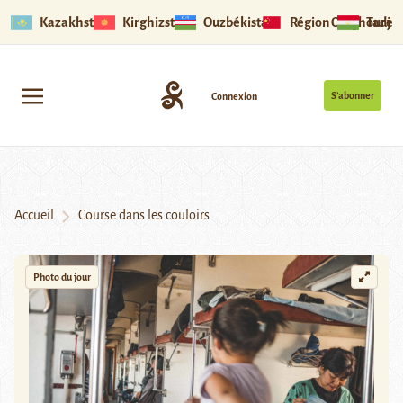
Kazakhstan
Kirghizstan
Ouzbékistan
Région Ouïghoure
Tadjik
S’abonner
Connexion
Accueil
Course dans les couloirs
Photo du jour