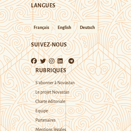
LANGUES
Français
English
Deutsch
SUIVEZ-NOUS
RUBRIQUES
S’abonner à Novastan
Le projet Novastan
Charte éditoriale
Equipe
Partenaires
Mentions légales