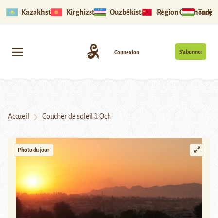
Kazakhstan
Kirghizstan
Ouzbékistan
Région Ouïghoure
Tadjik
S’abonner
Connexion
Accueil
Coucher de soleil à Och
Photo du jour