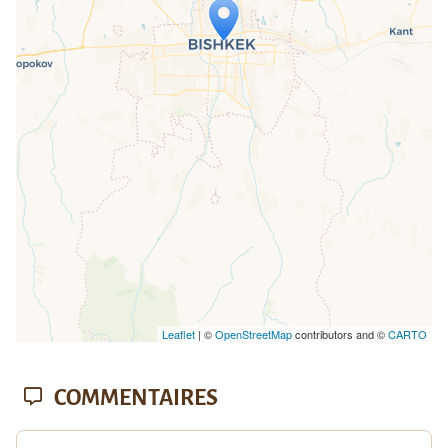
Travelers' Map is loading...
If you see this after your page is
loaded completely, leafletJS files are
missing.
Leaflet
| ©
OpenStreetMap
contributors and ©
CARTO
COMMENTAIRES