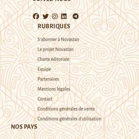
RUBRIQUES
S’abonner à Novastan
Le projet Novastan
Charte éditoriale
Equipe
Partenaires
Mentions légales
Contact
Conditions générales de vente
Conditions générales d’utilisation
NOS PAYS