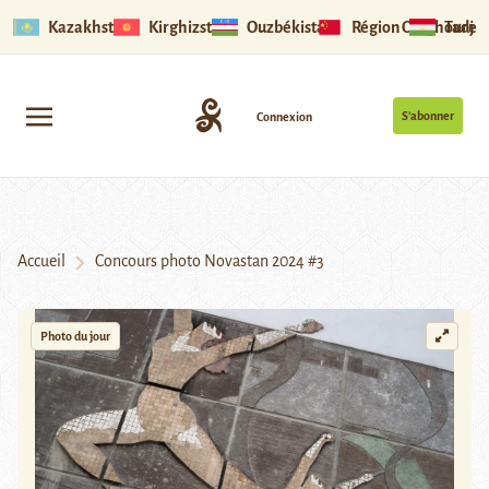
Kazakhstan
Kirghizstan
Ouzbékistan
Région Ouïghoure
Tadjik
S’abonner
Connexion
Accueil
Concours photo Novastan 2024 #3
Photo du jour