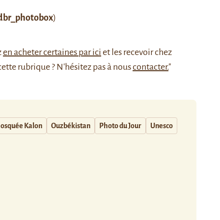
dbr_photobox
)
z
en acheter certaines par ici
et les recevoir chez
cette rubrique ? N'hésitez pas à nous
contacter.
"
osquée Kalon
Ouzbékistan
Photo du Jour
Unesco