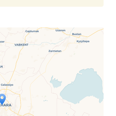
ap is loading...
 loaded completely, leafletJS files are
ssing.