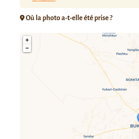
Où la photo a-t-elle été prise ?
+
−
Travelers' M
If you see this after your page is
mi