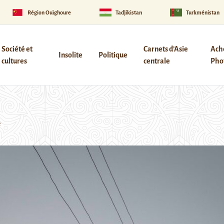
Région Ouïghoure
Tadjikistan
Turkménistan
Société et
Carnets d’Asie
Ach
Insolite
Politique
cultures
centrale
Phot
e