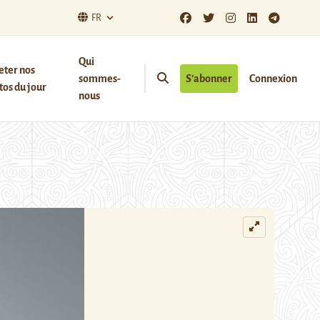
FR
Qui
eter nos
sommes-
S’abonner
Connexion
os du jour
nous