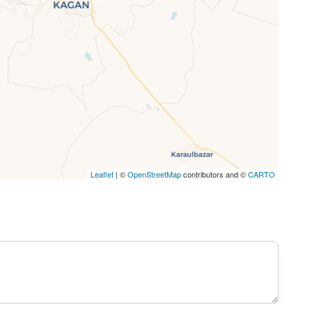
Leaflet
| ©
OpenStreetMap
contributors and ©
CARTO