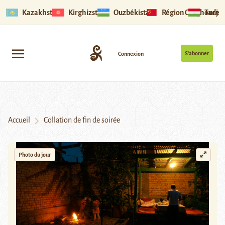
Kazakhstan
Kirghizstan
Ouzbékistan
Région Ouïghoure
Tadjik
S’abonner
Connexion
Accueil
Collation de fin de soirée
Photo du jour