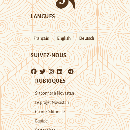
LANGUES
Français
English
Deutsch
SUIVEZ-NOUS
RUBRIQUES
S’abonner à Novastan
Le projet Novastan
Charte éditoriale
Equipe