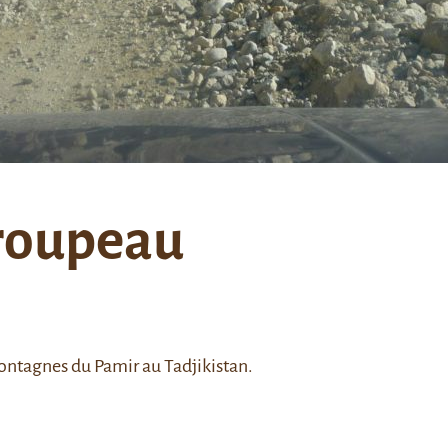
troupeau
ontagnes du Pamir au Tadjikistan.