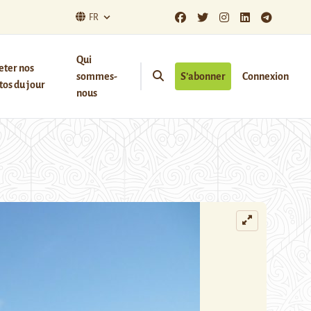
FR
Qui
eter nos
sommes-
S’abonner
Connexion
os du jour
nous