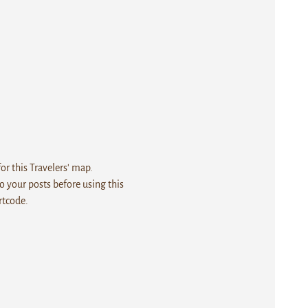
r this Travelers' map.
 your posts before using this
rtcode.