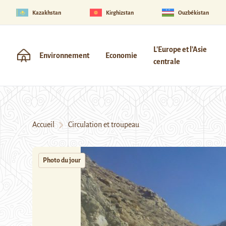
Kazakhstan
Kirghizstan
Ouzbékistan
L'Europe et l'Asie
Environnement
Economie
centrale
Accueil
Circulation et troupeau
Photo du jour