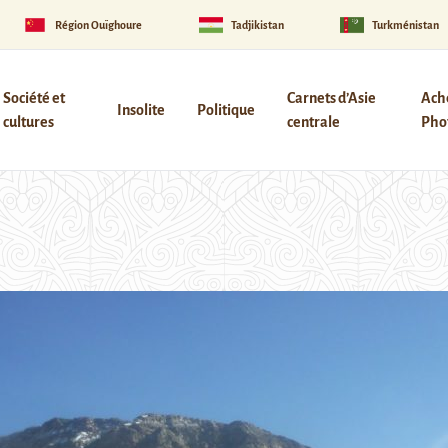
Région Ouïghoure
Tadjikistan
Turkménistan
Société et
Carnets d’Asie
Ach
Insolite
Politique
cultures
centrale
Phot