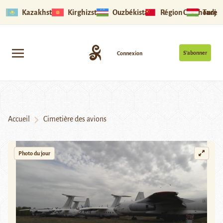
Kazakhstan
Kirghizstan
Ouzbékistan
Région Ouïghoure
Tadjik
S’abonner
Connexion
Accueil
Cimetière des avions
Photo du jour