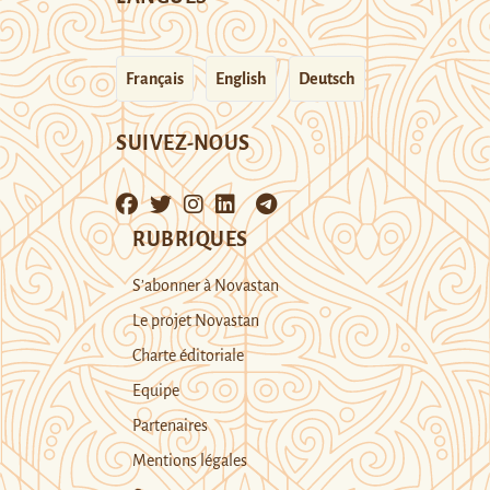
Français
English
Deutsch
SUIVEZ-NOUS
RUBRIQUES
S’abonner à Novastan
Le projet Novastan
Charte éditoriale
Equipe
Partenaires
Mentions légales