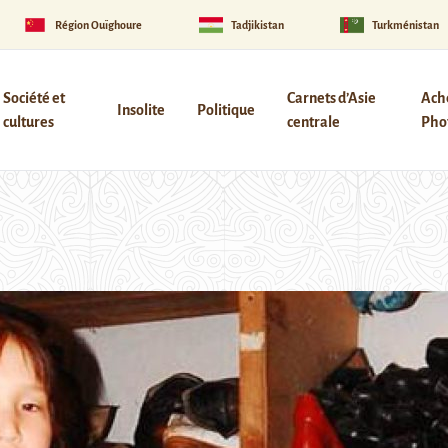
Région Ouïghoure
Tadjikistan
Turkménistan
Société et
Carnets d’Asie
Ach
Insolite
Politique
cultures
centrale
Phot