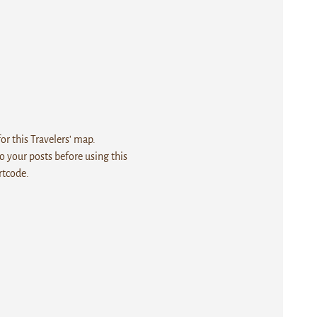
r this Travelers' map.
 your posts before using this
rtcode.