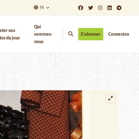
FR
Qui
eter nos
sommes-
S’abonner
Connexion
os du jour
nous