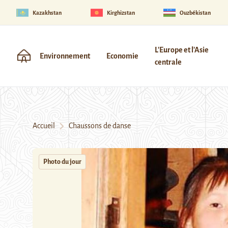
Kazakhstan
Kirghizstan
Ouzbékistan
L'Europe et l'Asie
Environnement
Economie
centrale
Accueil
Chaussons de danse
Photo du jour