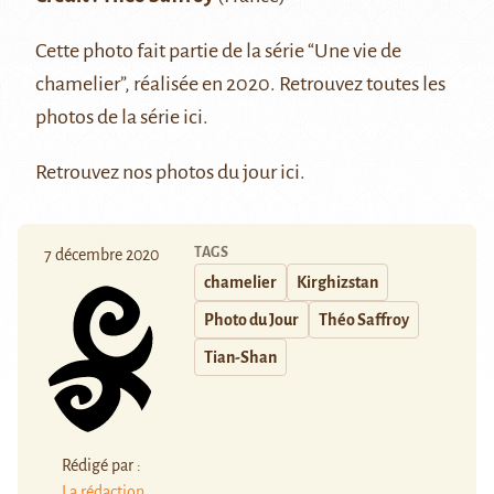
Cette photo fait partie de la série “Une vie de
chamelier”, réalisée en 2020. Retrouvez toutes les
photos de la série
ici
.
Retrouvez nos photos du jour
ici
.
TAGS
7 décembre 2020
chamelier
Kirghizstan
Photo du Jour
Théo Saffroy
Tian-Shan
Rédigé par :
La rédaction