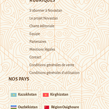
RUBRIQUES
S’abonner à Novastan
Le projet Novastan
Charte éditoriale
Equipe
Partenaires
Mentions légales
Contact
Conditions générales de vente
Conditions générales d’utilisation
NOS PAYS
Kazakhstan
Kirghizstan
Ouzbékistan
Région Ouïghoure