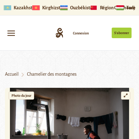
Kazakhstan
Kirghizstan
Ouzbékistan
Région Ouïghoure
Tadjik
S’abonner
Connexion
Accueil
Chamelier des montagnes
Photo du jour