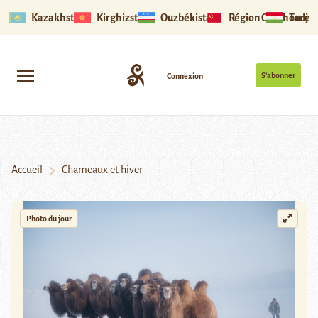
Kazakhstan
Kirghizstan
Ouzbékistan
Région Ouïghoure
Tadjik
S’abonner
Connexion
Accueil
Chameaux et hiver
Photo du jour