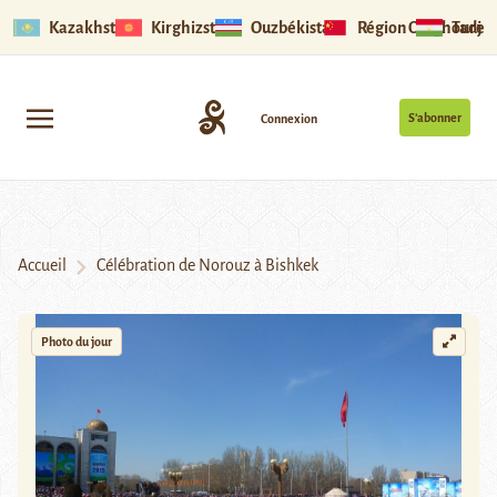
Kazakhstan
Kirghizstan
Ouzbékistan
Région Ouïghoure
Tadjik
S’abonner
Connexion
Accueil
Célébration de Norouz à Bishkek
Photo du jour