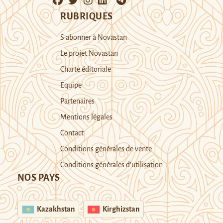
RUBRIQUES
S’abonner à Novastan
Le projet Novastan
Charte éditoriale
Equipe
Partenaires
Mentions légales
Contact
Conditions générales de vente
Conditions générales d’utilisation
NOS PAYS
Kazakhstan
Kirghizstan