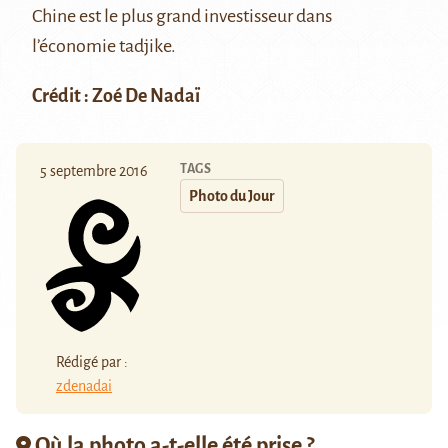
Chine est le plus grand investisseur dans
l’économie tadjike.
Crédit : Zoé De Nadaï
TAGS
5 septembre 2016
Photo du Jour
Rédigé par :
zdenadai
Où la photo a-t-elle été prise ?