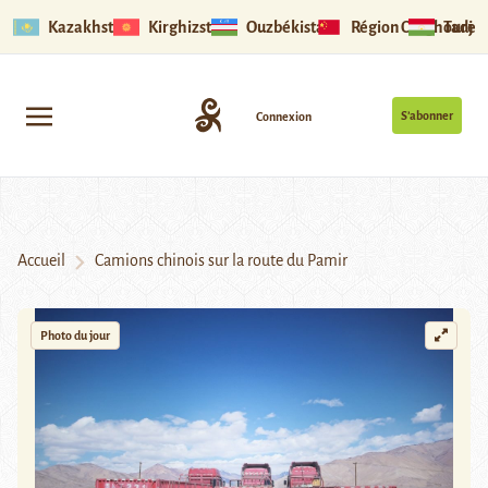
Kazakhstan
Kirghizstan
Ouzbékistan
Région Ouïghoure
Tadjik
S’abonner
Connexion
Accueil
Camions chinois sur la route du Pamir
Photo du jour