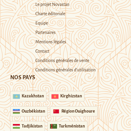
Le projet Novastan
Charte éditoriale
Equipe
Partenaires
Mentions légales
Contact
Conditions générales de vente
Conditions générales d’utilisation
NOS PAYS
Kazakhstan
Kirghizstan
Ouzbékistan
Région Ouïghoure
Tadjikistan
Turkménistan