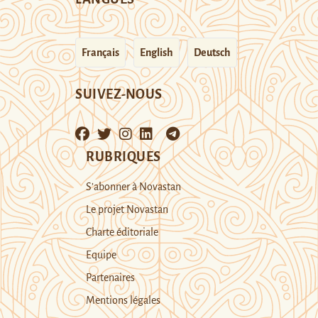
Français
English
Deutsch
SUIVEZ-NOUS
RUBRIQUES
S’abonner à Novastan
Le projet Novastan
Charte éditoriale
Equipe
Partenaires
Mentions légales