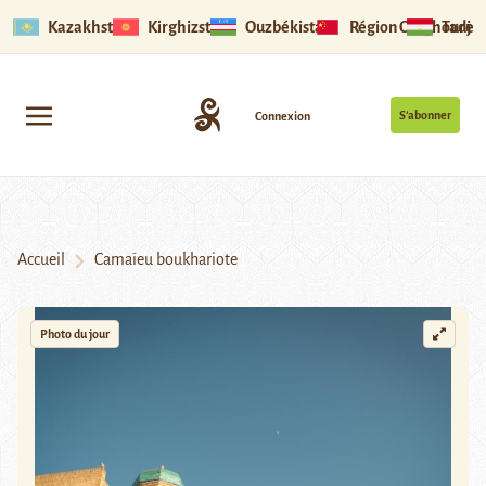
Kazakhstan
Kirghizstan
Ouzbékistan
Région Ouïghoure
Tadjik
S’abonner
Connexion
Accueil
Camaïeu boukhariote
Photo du jour