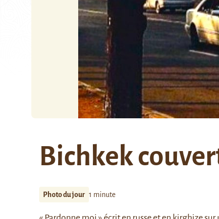
Bichkek couvert
Photo du jour
1 minute
« Pardonne moi » écrit en russe et en kirghize s