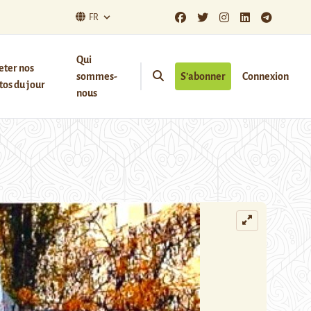
FR
Qui
eter nos
sommes-
S’abonner
Connexion
os du jour
nous