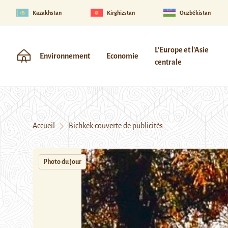
Kazakhstan
Kirghizstan
Ouzbékistan
L'Europe et l'Asie
Environnement
Economie
centrale
Accueil
Bichkek couverte de publicités
Photo du jour