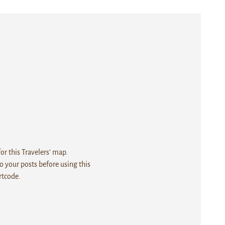
r this Travelers' map.
 your posts before using this
rtcode.