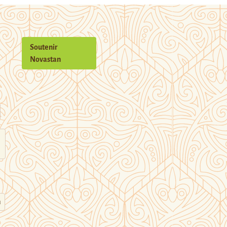
Soutenir
Novastan
n