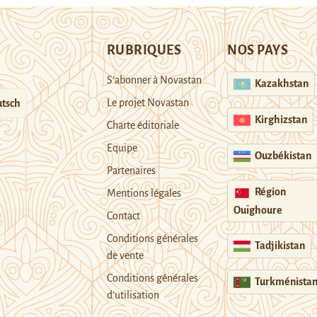
RUBRIQUES
NOS PAYS
S’abonner à Novastan
Kazakhstan
Le projet Novastan
tsch
Kirghizstan
Charte éditoriale
Equipe
Ouzbékistan
Partenaires
Région
Mentions légales
Ouïghoure
Contact
Conditions générales
Tadjikistan
de vente
Conditions générales
Turkménista
d’utilisation