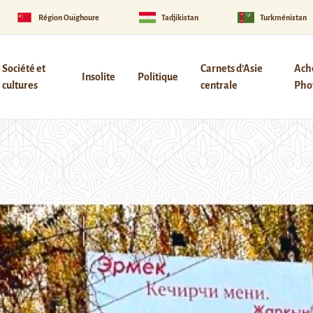
Région Ouïghoure
Tadjikistan
Turkménistan
Société et
Carnets d’Asie
Ach
Insolite
Politique
cultures
centrale
Phot