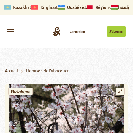
Kazakhstan
Kirghizstan
Ouzbékistan
Région Ouïghoure
Tadjik
S’abonner
Connexion
Accueil
Floraison de l’abricotier
Photo du jour