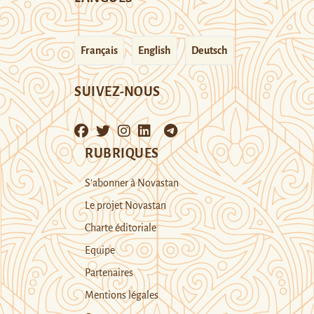
Français
English
Deutsch
SUIVEZ-NOUS
RUBRIQUES
S’abonner à Novastan
Le projet Novastan
Charte éditoriale
Equipe
Partenaires
Mentions légales