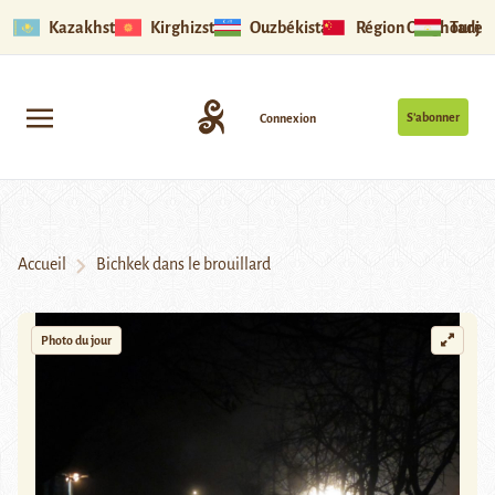
Kazakhstan
Kirghizstan
Ouzbékistan
Région Ouïghoure
Tadjik
S’abonner
Connexion
Accueil
Bichkek dans le brouillard
Photo du jour