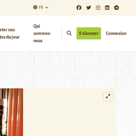
FR
Qui
eter nos
sommes-
S’abonner
Connexion
os du jour
nous