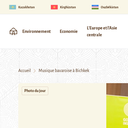
Kazakhstan
Kirghizstan
Ouzbékistan
L'Europe et l'Asie
Environnement
Economie
centrale
Accueil
Musique bavaroise à Bichkek
Photo du jour