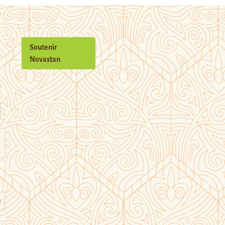
Soutenir
Novastan
n