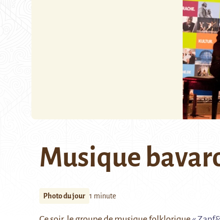
Musique bavaro
Photo du jour
1 minute
Ce soir, le groupe de musique folklorique
« Zapf&