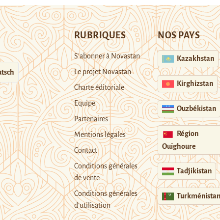
RUBRIQUES
NOS PAYS
S’abonner à Novastan
Kazakhstan
Le projet Novastan
tsch
Kirghizstan
Charte éditoriale
Equipe
Ouzbékistan
Partenaires
Région
Mentions légales
Ouïghoure
Contact
Conditions générales
Tadjikistan
de vente
Conditions générales
Turkménista
d’utilisation