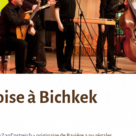
ise à Bichkek
Zapf’nstreich »
originaire de Bavière a pu régaler