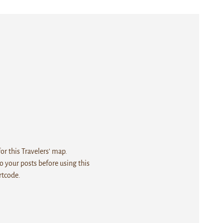
r this Travelers' map.
 your posts before using this
rtcode.