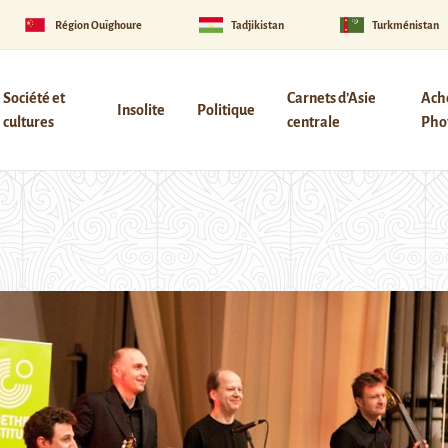
Région Ouïghoure
Tadjikistan
Turkménistan
Société et
Carnets d’Asie
Ach
Insolite
Politique
cultures
centrale
Phot