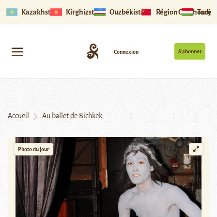
Kazakhstan
Kirghizstan
Ouzbékistan
Région Ouïghoure
Tadjik
S’abonner
Connexion
Accueil
Au ballet de Bichkek
Photo du jour