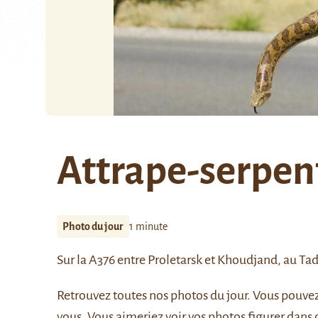
Attrape-serpent
Photo du jour
1 minute
Sur la A376 entre Proletarsk et Khoudjand, au Tad
Retrouvez
toutes nos photos du jour
. Vous pouve
vous. Vous aimeriez voir vos photos figurer dans 