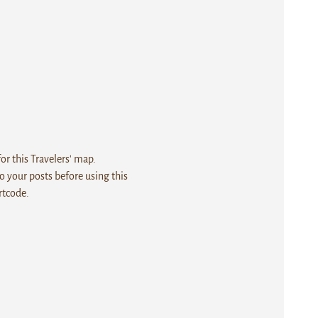
r this Travelers' map.
 your posts before using this
rtcode.