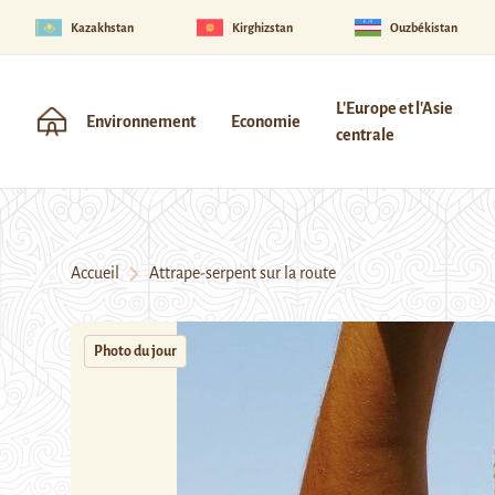
Kazakhstan
Kirghizstan
Ouzbékistan
L'Europe et l'Asie
Environnement
Economie
centrale
Accueil
Attrape-serpent sur la route
Photo du jour