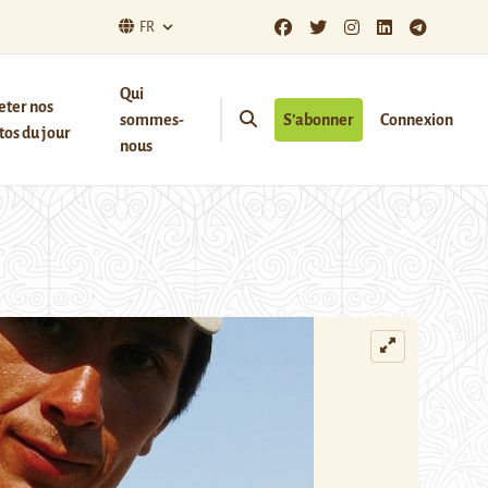
FR
Qui
eter nos
sommes-
S’abonner
Connexion
os du jour
nous