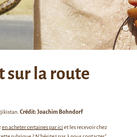
 sur la route
jikistan.
Crédit: Joachim Bohndorf
z
en acheter certaines par ici
et les recevoir chez
cette rubrique ? N'hésitez pas à nous
contacter.
"