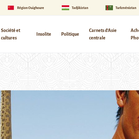
Région Ouïghoure
Tadjikistan
Turkménistan
Société et
Carnets d’Asie
Ach
Insolite
Politique
cultures
centrale
Phot