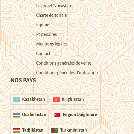
Le projet Novastan
Charte éditoriale
Equipe
Partenaires
Mentions légales
Contact
Conditions générales de vente
Conditions générales d’utilisation
NOS PAYS
Kazakhstan
Kirghizstan
Ouzbékistan
Région Ouïghoure
Tadjikistan
Turkménistan