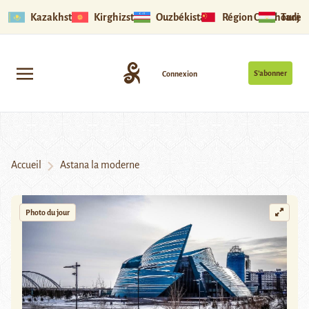
Kazakhstan
Kirghizstan
Ouzbékistan
Région Ouïghoure
Tadjik
S’abonner
Connexion
Accueil
Astana la moderne
Photo du jour