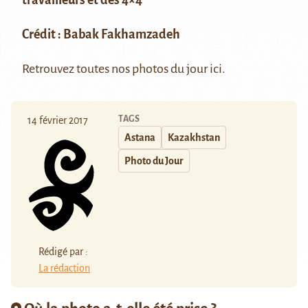
travailleurs et des 4×4
Crédit :
Babak Fakhamzadeh
Retrouvez toutes nos photos du jour
ici
.
TAGS
14 février 2017
Astana
Kazakhstan
Photo du Jour
Rédigé par :
La rédaction