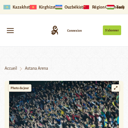
Kazakhstan
Kirghizstan
Ouzbékistan
Région Ouïghoure
Tadjik
S’abonner
Connexion
Accueil
Astana Arena
Photo du jour