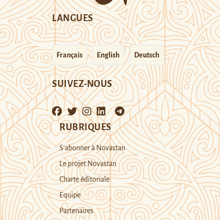
LANGUES
Français
English
Deutsch
SUIVEZ-NOUS
RUBRIQUES
S’abonner à Novastan
Le projet Novastan
Charte éditoriale
Equipe
Partenaires