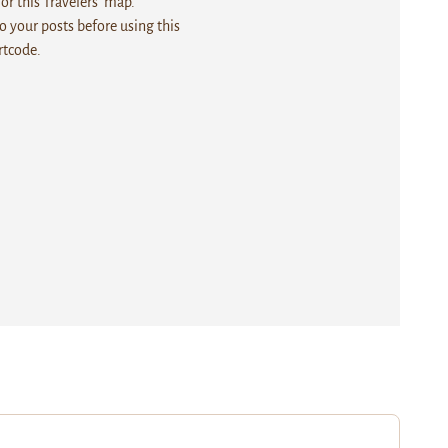
r this Travelers' map.
 your posts before using this
rtcode.