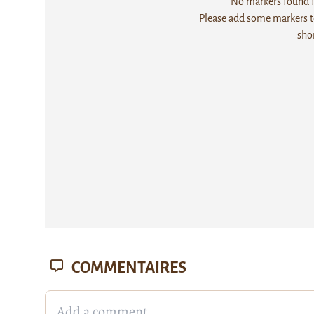
No markers found fo
Please add some markers to
sho
COMMENTAIRES