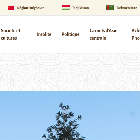
Région Ouïghoure
Tadjikistan
Turkménistan
Société et
Carnets d’Asie
Ach
Insolite
Politique
cultures
centrale
Phot