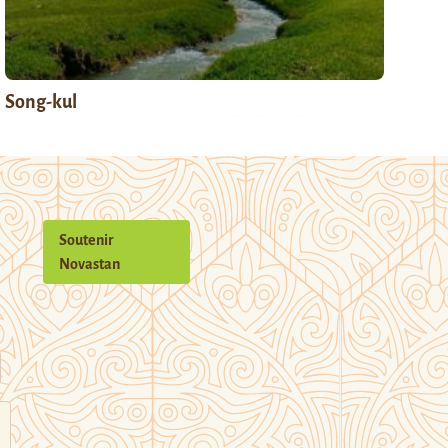
Song-kul
Soutenir
Novastan