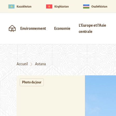
Kazakhstan
Kirghizstan
Ouzbékistan
L'Europe et l'Asie
Environnement
Economie
centrale
Accueil
Astana
Photo du jour