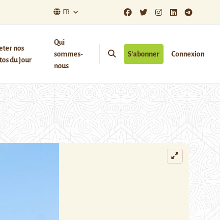
FR
Qui
eter nos
sommes-
S’abonner
Connexion
os du jour
nous