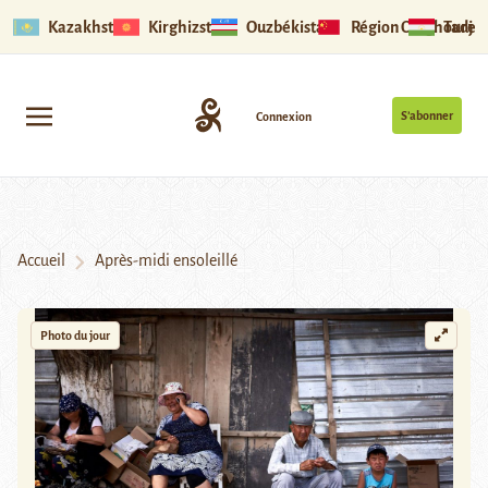
Kazakhstan
Kirghizstan
Ouzbékistan
Région Ouïghoure
Tadjik
S’abonner
Connexion
Accueil
Après-midi ensoleillé
Photo du jour