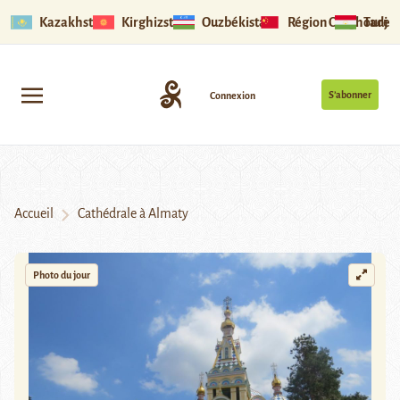
Kazakhstan
Kirghizstan
Ouzbékistan
Région Ouïghoure
Tadjik
S’abonner
Connexion
Accueil
Cathédrale à Almaty
Photo du jour