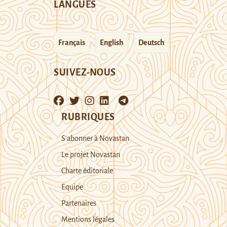
LANGUES
Français
English
Deutsch
SUIVEZ-NOUS
RUBRIQUES
S’abonner à Novastan
Le projet Novastan
Charte éditoriale
Equipe
Partenaires
Mentions légales