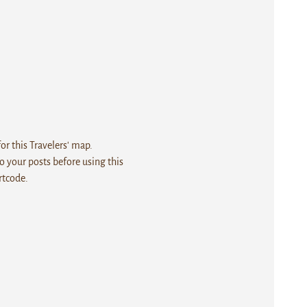
r this Travelers' map.
 your posts before using this
rtcode.