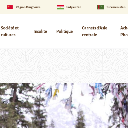
Région Ouïghoure
Tadjikistan
Turkménistan
Société et
Carnets d’Asie
Ach
Insolite
Politique
cultures
centrale
Phot