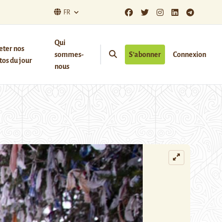
FR
Qui
eter nos
sommes-
S’abonner
Connexion
os du jour
nous