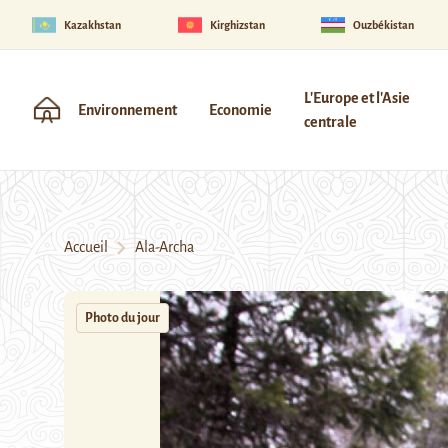
Kazakhstan
Kirghizstan
Ouzbékistan
L'Europe et l'Asie
Environnement
Economie
centrale
Accueil
Ala-Archa
Photo du jour