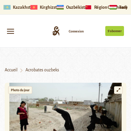
Kazakhstan
Kirghizstan
Ouzbékistan
Région Ouïghoure
Tadjik
S’abonner
Connexion
Accueil
Acrobates ouzbeks
Photo du jour