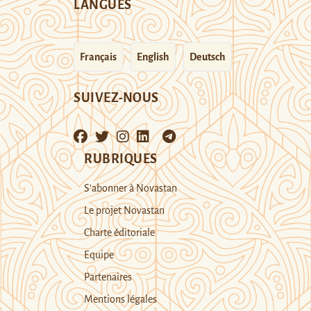
LANGUES
Français
English
Deutsch
SUIVEZ-NOUS
RUBRIQUES
S’abonner à Novastan
Le projet Novastan
Charte éditoriale
Equipe
Partenaires
Mentions légales