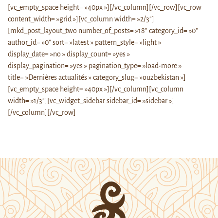
[vc_empty_space height= »40px »][/vc_column][/vc_row][vc_row
content_width= »grid »][vc_column width= »2/3″]
[mkd_post_layout_two number_of_posts= »18″ category_id= »0″
author_id= »0″ sort= »latest » pattern_style= »light »
display_date= »no » display_count= »yes »
display_pagination= »yes » pagination_type= »load-more »
title= »Dernières actualités » category_slug= »ouzbekistan »]
[vc_empty_space height= »40px »][/vc_column][vc_column
width= »1/3″][vc_widget_sidebar sidebar_id= »sidebar »]
[/vc_column][/vc_row]