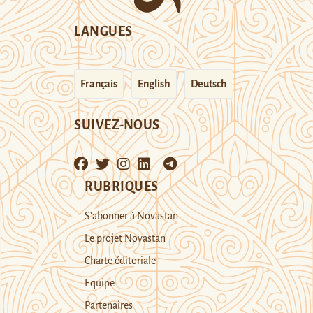
LANGUES
Français
English
Deutsch
SUIVEZ-NOUS
RUBRIQUES
S’abonner à Novastan
Le projet Novastan
Charte éditoriale
Equipe
Partenaires