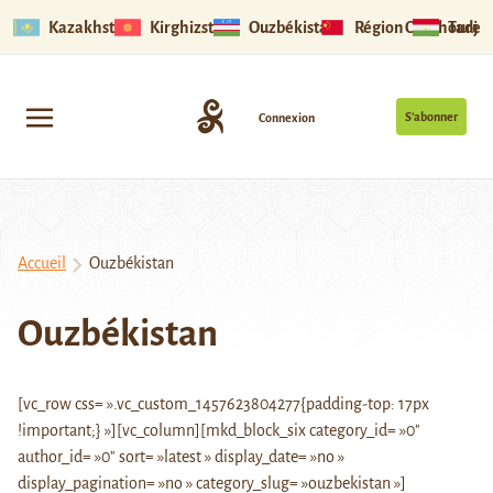
Kazakhstan
Kirghizstan
Ouzbékistan
Région Ouïghoure
Tadjik
S’abonner
Connexion
Accueil
Ouzbékistan
Ouzbékistan
[vc_row css= ».vc_custom_1457623804277{padding-top: 17px
!important;} »][vc_column][mkd_block_six category_id= »0″
author_id= »0″ sort= »latest » display_date= »no »
display_pagination= »no » category_slug= »ouzbekistan »]