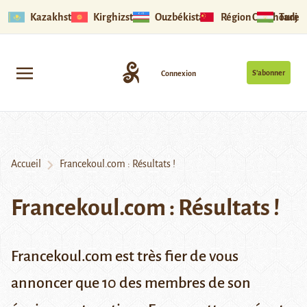
Kazakhstan
Kirghizstan
Ouzbékistan
Région Ouïghoure
Tadjik
S’abonner
Connexion
Accueil
Francekoul.com : Résultats !
Francekoul.com : Résultats !
Francekoul.com est très fier de vous
annoncer que 10 des membres de son