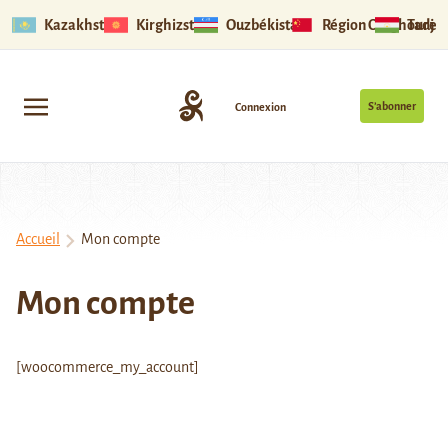
Kazakhstan
Kirghizstan
Ouzbékistan
Région Ouïghoure
Tadjik
S’abonner
Connexion
Accueil
Mon compte
Mon compte
[woocommerce_my_account]