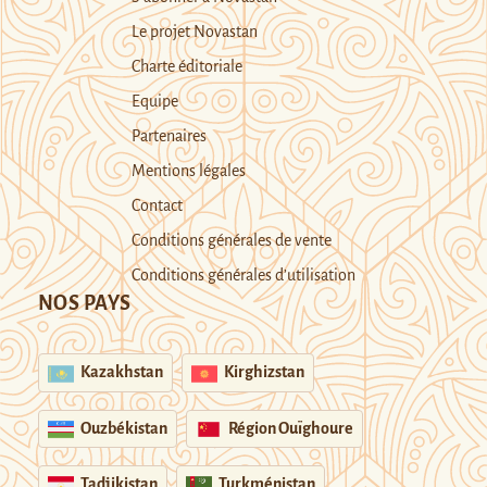
Le projet Novastan
Charte éditoriale
Equipe
Partenaires
Mentions légales
Contact
Conditions générales de vente
Conditions générales d’utilisation
NOS PAYS
Kazakhstan
Kirghizstan
Ouzbékistan
Région Ouïghoure
Tadjikistan
Turkménistan