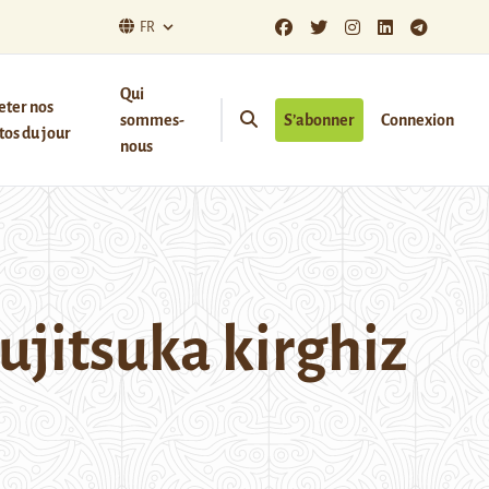
FR
Qui
eter nos
sommes-
S’abonner
Connexion
os du jour
nous
ujitsuka kirghiz