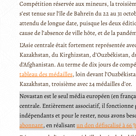
Compétition réservée aux mineurs, la troisiè
s’est tenue sur l’île de Bahreïn du 22 au 31 octo
attendu de longue date, puisque les deux éditio
cause de l’absence de ville hôte, et de la pand
L’Asie centrale était fortement représentée ave
Kazakhstan, du Kirghizstan, d’Ouzbékistan, 
d’Afghanistan. Au terme de dix jours de compét
tableau des médailles
, loin devant l’Ouzbékista
Kazakhstan, troisième avec 24 médailles d’or.
Novastan est le seul média européen (en français
centrale. Entièrement associatif, il fonctionn
indépendants et pour le rester, nous avons be
abonnant
, en réalisant
un don défiscalisé à 66 