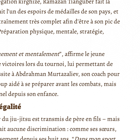
égation kirghize, Ramazan Tianguber fait la
tait l’un des espoirs de médailles de son pays, et
ntraînement très complet afin d’être à son pic de
réparation physique, mentale, stratégie,
iquement et mentalement
”, affirme le jeune
victoires lors du tournoi, lui permettant de
éussite à Abdrahman Murtazaliev, son coach pour
oup aidé à se préparer avant les combats, mais
nel depuis son enfance.
’égalité
u jiu-jitsu est transmis de père en fils – mais
fait aucune discrimination : comme ses sœurs,
sement depuis ses huit ans. “
Dans mon sport,