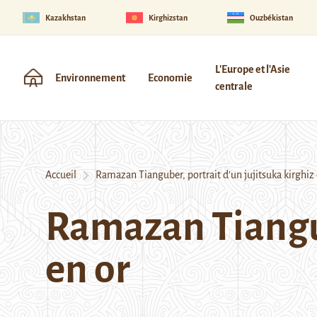
Kazakhstan
Kirghizstan
Ouzbékistan
L'Europe et l'Asie
Environnement
Economie
centrale
Accueil
Ramazan Tianguber, portrait d’un jujitsuka kirghiz 
Ramazan Tiangub
en or