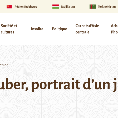
Région Ouïghoure
Tadjikistan
Turkménistan
Société et
Carnets d’Asie
Ach
Insolite
Politique
cultures
centrale
Phot
en or
er, portrait d’un j