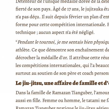
Détenteur de l’unique médaille dorée de la dél
fierté de son pays. Âgé de 17 ans, le jujitsuka é
n’a pas déçu. Il suit depuis février un plan d’e
forme pour cette compétition internationale. P
technique ; aucun aspect n’a été négligé.
“
Pendant le tournoi, je me sentais bien phys
athlète. Ce que démontre son enchaînement de 
décrocher la médaille d’or. Il attribue cette r
les compétitions internationales, qui l’a beauc
surtout au soutien de son père et coach person
Le jiu-jitsu, une affaire de famille et d
Dans la famille de Ramazan Tianguber, l’amour d
aussi en fille. Femme ou homme, le tatami ne 
Ramazan Tianguber pratique le jiu-jitsu sérieu