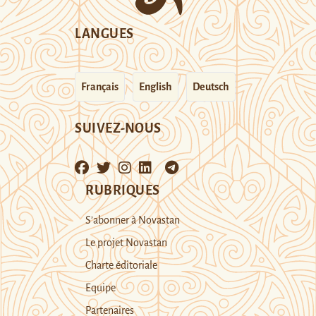
LANGUES
Français
English
Deutsch
SUIVEZ-NOUS
RUBRIQUES
S’abonner à Novastan
Le projet Novastan
Charte éditoriale
Equipe
Partenaires