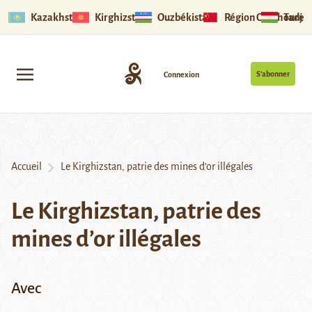
Kazakhstan
Kirghizstan
Ouzbékistan
Région Ouïghoure
Tadjik
S’abonner
Connexion
Accueil
Le Kirghizstan, patrie des mines d’or illégales
Le Kirghizstan, patrie des
mines d’or illégales
Avec