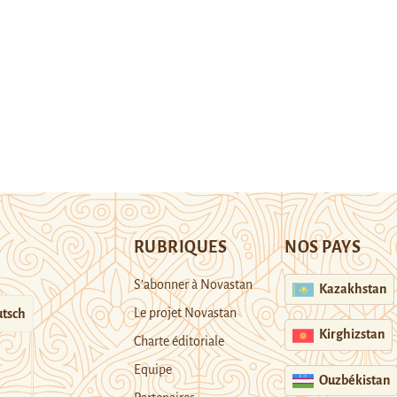
RUBRIQUES
NOS PAYS
S’abonner à Novastan
Kazakhstan
Le projet Novastan
tsch
Kirghizstan
Charte éditoriale
Equipe
Ouzbékistan