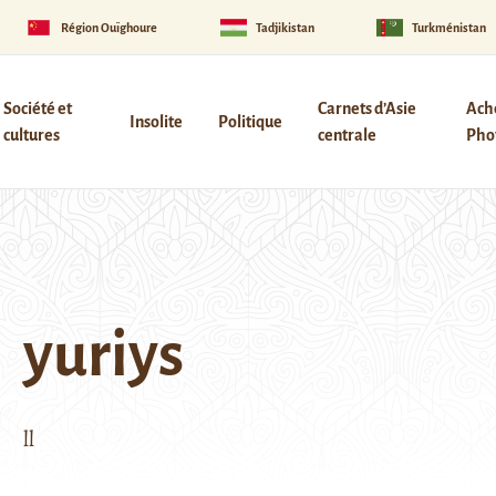
Région Ouïghoure
Tadjikistan
Turkménistan
Société et
Carnets d’Asie
Ach
Insolite
Politique
cultures
centrale
Phot
yuriys
ll