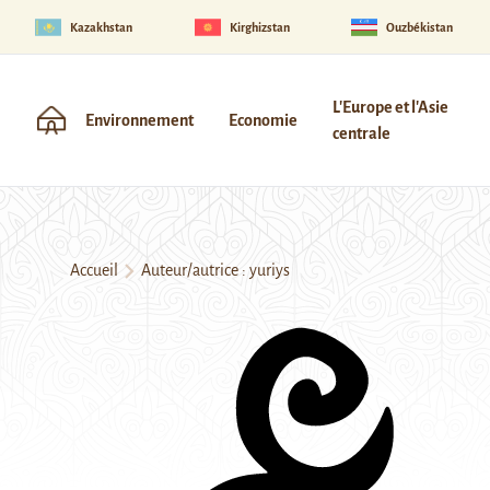
Kazakhstan
Kirghizstan
Ouzbékistan
L'Europe et l'Asie
Environnement
Economie
centrale
Accueil
Auteur/autrice : yuriys