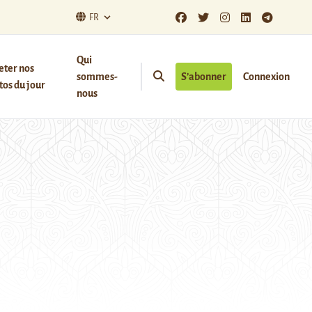
FR
Qui
eter nos
sommes-
S’abonner
Connexion
os du jour
nous