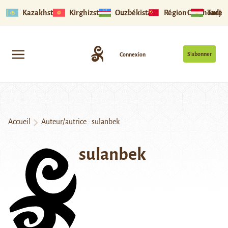
Kazakhstan
Kirghizstan
Ouzbékistan
Région Ouïghoure
Tadjik
S’abonner
Connexion
Accueil
Auteur/autrice : sulanbek
sulanbek