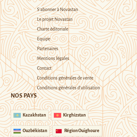
S’abonner à Novastan
Le projet Novastan
Charte éditoriale
Equipe
Partenaires
Mentions légales
Contact
Conditions générales de vente
Conditions générales d’utilisation
NOS PAYS
Kazakhstan
Kirghizstan
Ouzbékistan
Région Ouïghoure