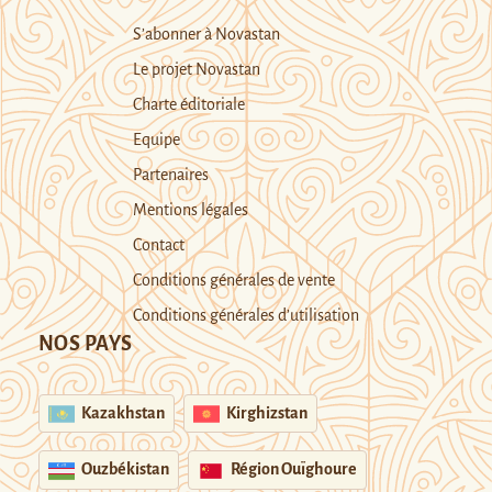
S’abonner à Novastan
Le projet Novastan
Charte éditoriale
Equipe
Partenaires
Mentions légales
Contact
Conditions générales de vente
Conditions générales d’utilisation
NOS PAYS
Kazakhstan
Kirghizstan
Ouzbékistan
Région Ouïghoure