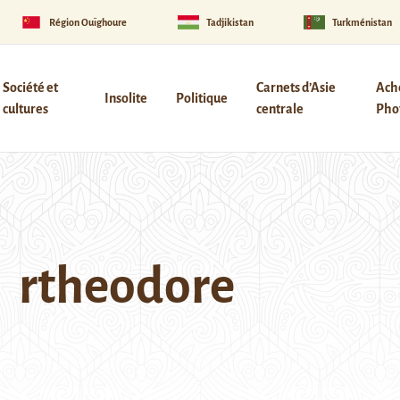
Région Ouïghoure
Tadjikistan
Turkménistan
Société et
Carnets d’Asie
Ach
Insolite
Politique
cultures
centrale
Phot
rtheodore