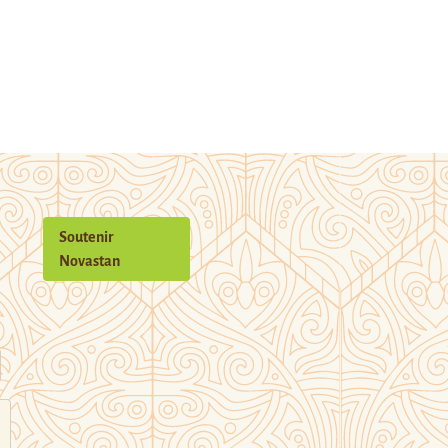
Soutenir
Novastan