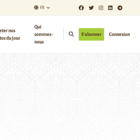
FR
Qui
eter nos
sommes-
S’abonner
Connexion
os du jour
nous