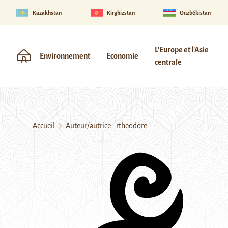
Kazakhstan
Kirghizstan
Ouzbékistan
L'Europe et l'Asie
Environnement
Economie
centrale
Accueil
Auteur/autrice : rtheodore