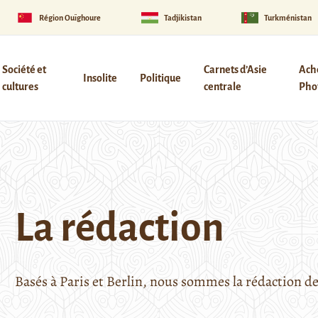
Région Ouïghoure
Tadjikistan
Turkménistan
Société et
Carnets d’Asie
Ach
Insolite
Politique
cultures
centrale
Phot
La rédaction
Basés à Paris et Berlin, nous sommes la rédaction d