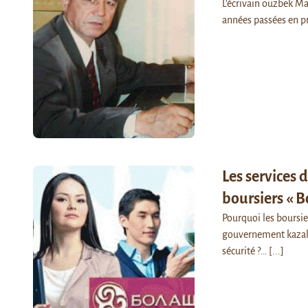
L’écrivain ouzbek Ma
années passées en p
Les services 
boursiers « B
Pourquoi les boursi
gouvernement kazakh 
sécurité ?…
[...]