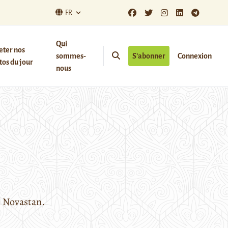
FR
Qui
eter nos
sommes-
S’abonner
Connexion
os du jour
nous
e Novastan.