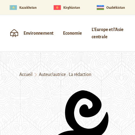
Kazakhstan
Kirghizstan
Ouzbékistan
L'Europe et l'Asie
Environnement
Economie
centrale
Accueil
Auteur/autrice : La rédaction