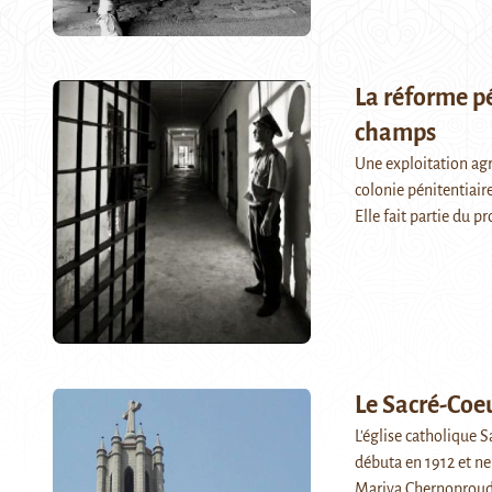
La réforme pé
champs
Une exploitation agr
colonie pénitentiair
Elle fait partie du
Le Sacré-Coe
L'église catholique 
débuta en 1912 et ne
Mariya Chernoproud