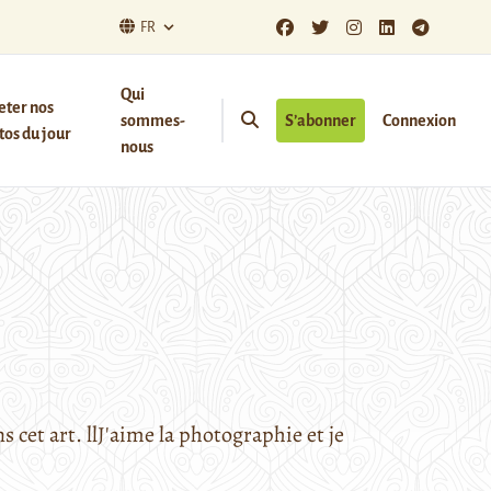
FR
Qui
eter nos
sommes-
S’abonner
Connexion
os du jour
nous
 cet art. llJ'aime la photographie et je