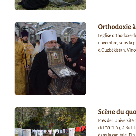
Orthodoxie à
L'église orthodoxe de
novembre, sous la p
d'Ouzbékistan, Vince
Scène du quo
Près de l'Université 
(КГУСТА), à Bichkek
dans la capitale. Ei