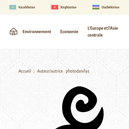
Kazakhstan
Kirghizstan
Ouzbékistan
L'Europe et l'Asie
Environnement
Economie
centrale
Accueil
Auteur/autrice : photodanil95