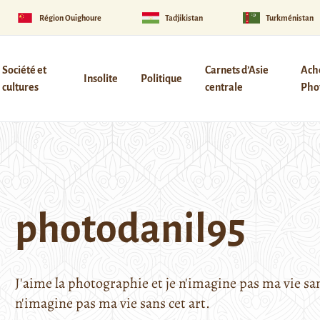
Région Ouïghoure
Tadjikistan
Turkménistan
Société et
Carnets d’Asie
Ach
Insolite
Politique
cultures
centrale
Phot
photodanil95
J'aime la photographie et je n'imagine pas ma vie sans
n'imagine pas ma vie sans cet art.