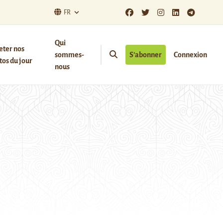
FR
Qui
eter nos
sommes-
S’abonner
Connexion
os du jour
nous