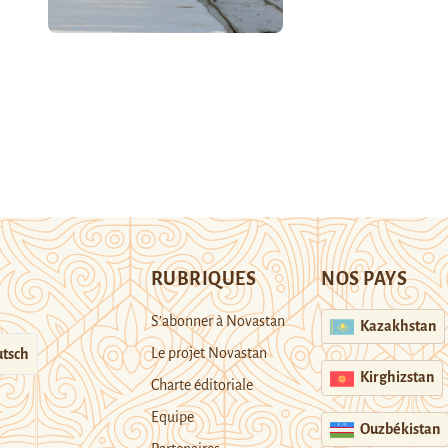
RUBRIQUES
NOS PAYS
S’abonner à Novastan
Kazakhstan
Le projet Novastan
tsch
Kirghizstan
Charte éditoriale
Equipe
Ouzbékistan