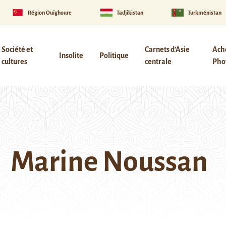
Région Ouïghoure
Tadjikistan
Turkménistan
Société et
Carnets d’Asie
Ach
Insolite
Politique
cultures
centrale
Phot
Marine Noussan