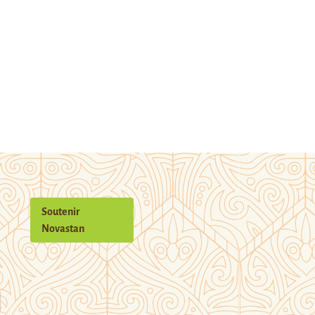
Soutenir
Novastan