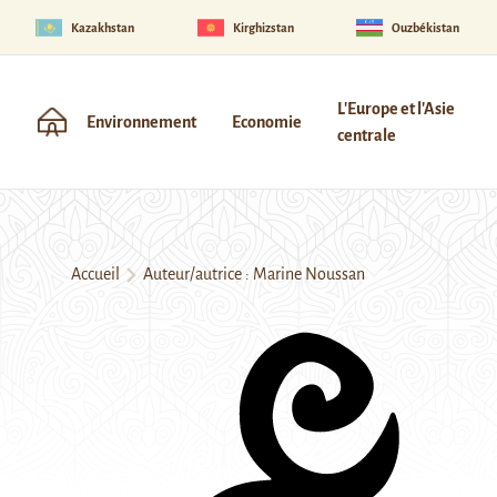
Kazakhstan
Kirghizstan
Ouzbékistan
L'Europe et l'Asie
Environnement
Economie
centrale
Accueil
Auteur/autrice : Marine Noussan