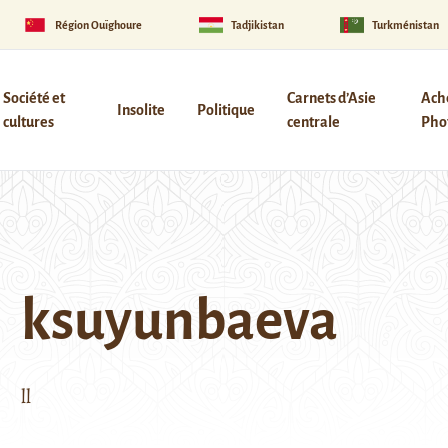
Région Ouïghoure
Tadjikistan
Turkménistan
Société et
Carnets d’Asie
Ach
Insolite
Politique
cultures
centrale
Phot
ksuyunbaeva
ll