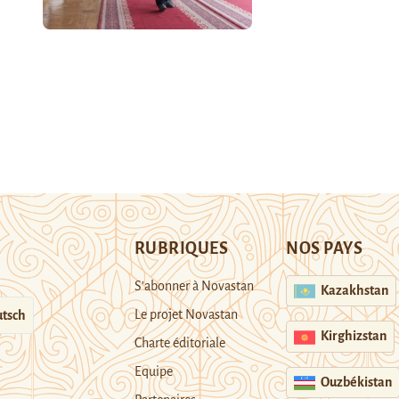
RUBRIQUES
NOS PAYS
S’abonner à Novastan
Kazakhstan
Le projet Novastan
tsch
Kirghizstan
Charte éditoriale
Equipe
Ouzbékistan