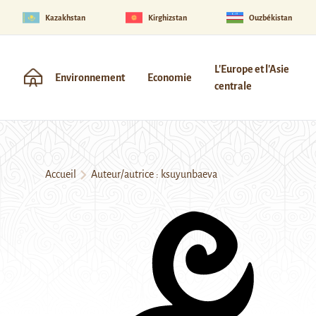
Kazakhstan
Kirghizstan
Ouzbékistan
L'Europe et l'Asie
Environnement
Economie
centrale
Accueil
Auteur/autrice : ksuyunbaeva