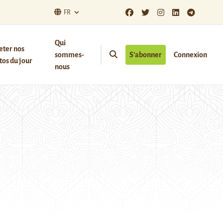
FR
Qui
eter nos
sommes-
S’abonner
Connexion
os du jour
nous