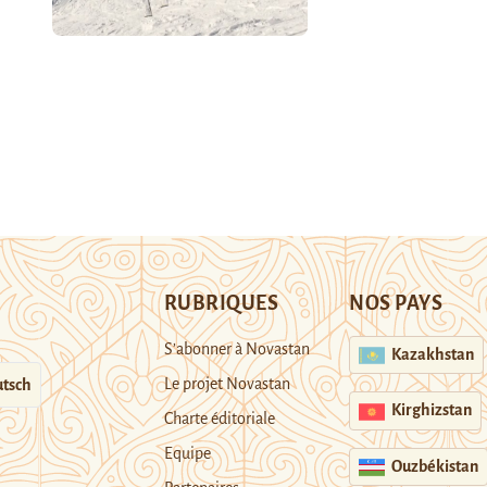
RUBRIQUES
NOS PAYS
S’abonner à Novastan
Kazakhstan
Le projet Novastan
tsch
Kirghizstan
Charte éditoriale
Equipe
Ouzbékistan