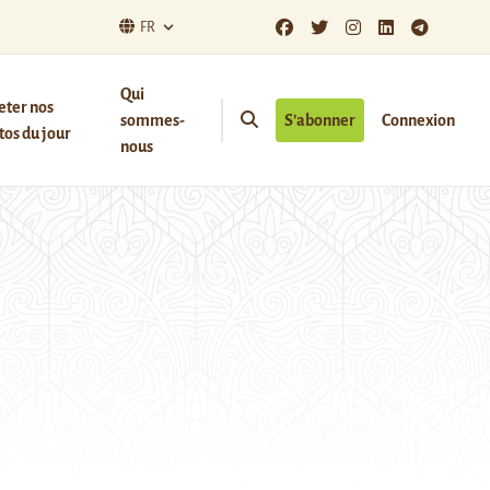
FR
Qui
eter nos
sommes-
S’abonner
Connexion
os du jour
nous