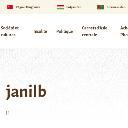
Région Ouïghoure
Tadjikistan
Turkménistan
Société et
Carnets d’Asie
Ach
Insolite
Politique
cultures
centrale
Phot
janilb
ll