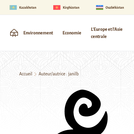
Kazakhstan
Kirghizstan
Ouzbékistan
L'Europe et l'Asie
Environnement
Economie
centrale
Accueil
Auteur/autrice : janilb