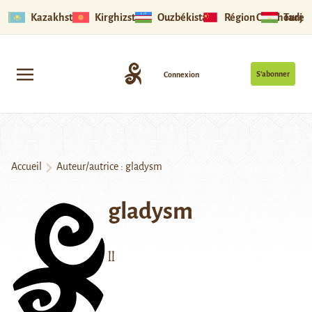
Kazakhstan
Kirghizstan
Ouzbékistan
Région Ouïghoure
Tadjik
S’abonner
Connexion
Accueil
Auteur/autrice : gladysm
gladysm
ll