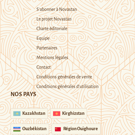
S’abonner à Novastan
Le projet Novastan
Charte éditoriale
Equipe
Partenaires
Mentions légales
Contact
Conditions générales de vente
Conditions générales d’utilisation
NOS PAYS
Kazakhstan
Kirghizstan
Ouzbékistan
Région Ouïghoure